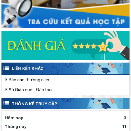
Từ khát vọng dân giàu, nước mạnh đến lý luận kinh tế thị
trường định hướng XHCN trong kỷ nguyên mới - Bài 1: Khẳng
định tư tưởng Hồ Chí Minh, đấu tranh với luận điệu xuyên tạc
LIÊN KẾT KHÁC
Báo cáo thường niên
Sở Giáo dục - Đào tạo
THỐNG KÊ TRUY CẬP
Hôm nay
3
Tháng này
11