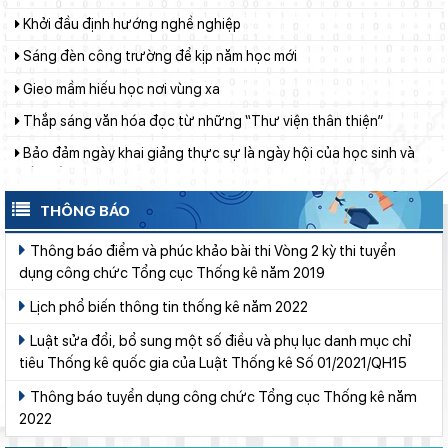
Khởi đầu định hướng nghề nghiệp
Sáng đèn công trường để kịp năm học mới
Gieo mầm hiếu học nơi vùng xa
Thắp sáng văn hóa đọc từ những “Thư viện thân thiện”
Bảo đảm ngày khai giảng thực sự là ngày hội của học sinh và
giáo viên
Phường Xuân Trường – Đà Lạt: trang bị kiến thức, kỹ năng
phòng, chống đuối nước và sơ cấp cứu cho thanh thiếu nhi
THÔNG BÁO
Từ khát vọng dân giàu, nước mạnh đến lý luận kinh tế thị
Thông báo điểm và phúc khảo bài thi Vòng 2 kỳ thi tuyển
trường định hướng XHCN trong kỷ nguyên mới - Bài 2: Khơi
dụng công chức Tổng cục Thống kê năm 2019
thông nguồn lực, vững bước tiến vào kỷ nguyên mới (tiếp theo
Lâm Đồng tạo nền tảng đột phá phát triển giáo dục và đào tạo
và hết)
Lịch phổ biến thông tin thống kê năm 2022
Bộ Giáo dục và Đào tạo triển khai 100 ngày tháo gỡ các điểm
nghẽn về chuyển đổi số
Luật sửa đổi, bổ sung một số điều và phụ lục danh mục chỉ
tiêu Thống kê quốc gia của Luật Thống kê Số 01/2021/QH15
Lâm Đồng lấy ý kiến dự thảo chính sách thu hút, đãi ngộ và đào
tạo nguồn nhân lực y tế
Thông báo tuyển dụng công chức Tổng cục Thống kê năm
2022
Từ khát vọng dân giàu, nước mạnh đến lý luận kinh tế thị
trường định hướng XHCN trong kỷ nguyên mới - Bài 1: Khẳng