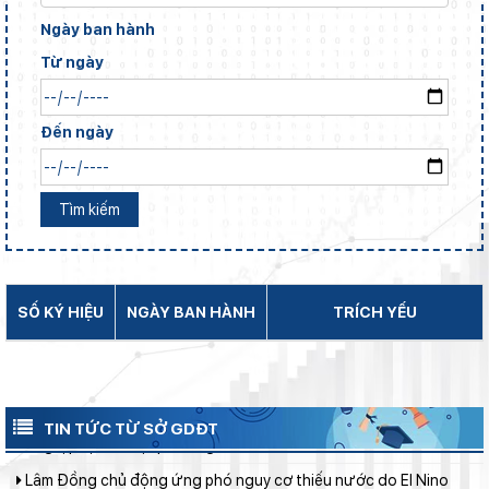
gia đình
Ngày ban hành
Chính phủ ban hành Nghị quyết quy định cơ cấu, số lượng và
Từ ngày
chính sách đối với đội ngũ quản lý, nhân sự hỗ trợ giáo dục khi
sắp xếp cơ sở giáo dục công lập
Phó Chủ tịch UBND tỉnh Lâm Đồng Nguyễn Minh kiểm tra tiến
Đến ngày
độ Dự án Trường TH&THCS Xuân Hương
Lâm Đồng phấn đấu hoàn thành Trường THPT Chuyên Bảo Lộc
trước năm học mới
Tìm kiếm
Ban Văn hóa - Xã hội HĐND tỉnh Lâm Đồng khảo sát thực hiện
chính sách giáo dục hòa nhập
Sở Giáo dục và Đào tạo Lâm Đồng đẩy mạnh cải cách hành
chính gắn với áp dụng ISO 9001:2015
SỐ KÝ HIỆU
NGÀY BAN HÀNH
TRÍCH YẾU
Bộ Giáo dục và Đào tạo ban hành khung thời gian năm học từ
năm học 2026–2027
Đánh giá tình hình triển khai sắp xếp, tổ chức cơ sở giáo dục
công lập tại các địa phương
TIN TỨC TỪ SỞ GDĐT
Lâm Đồng chủ động ứng phó nguy cơ thiếu nước do El Nino