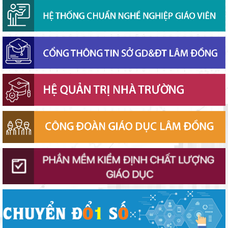
định tư tưởng Hồ Chí Minh, đấu tranh với luận điệu xuyên tạc
Chuẩn bị hành trang cho trẻ vào lớp 1: Đồng hành đúng cách từ
gia đình
Chính phủ ban hành Nghị quyết quy định cơ cấu, số lượng và
chính sách đối với đội ngũ quản lý, nhân sự hỗ trợ giáo dục khi
sắp xếp cơ sở giáo dục công lập
Phó Chủ tịch UBND tỉnh Lâm Đồng Nguyễn Minh kiểm tra tiến
độ Dự án Trường TH&THCS Xuân Hương
Lâm Đồng phấn đấu hoàn thành Trường THPT Chuyên Bảo Lộc
trước năm học mới
Ban Văn hóa - Xã hội HĐND tỉnh Lâm Đồng khảo sát thực hiện
chính sách giáo dục hòa nhập
Sở Giáo dục và Đào tạo Lâm Đồng đẩy mạnh cải cách hành
chính gắn với áp dụng ISO 9001:2015
Bộ Giáo dục và Đào tạo ban hành khung thời gian năm học từ
năm học 2026–2027
Đánh giá tình hình triển khai sắp xếp, tổ chức cơ sở giáo dục
công lập tại các địa phương
Lâm Đồng chủ động ứng phó nguy cơ thiếu nước do El Nino