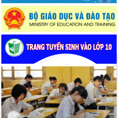
Khởi đầu định hướng nghề nghiệp
Sáng đèn công trường để kịp năm học mới
Gieo mầm hiếu học nơi vùng xa
Thắp sáng văn hóa đọc từ những “Thư viện thân thiện”
Bảo đảm ngày khai giảng thực sự là ngày hội của học sinh và
giáo viên
Phường Xuân Trường – Đà Lạt: trang bị kiến thức, kỹ năng
phòng, chống đuối nước và sơ cấp cứu cho thanh thiếu nhi
Từ khát vọng dân giàu, nước mạnh đến lý luận kinh tế thị
trường định hướng XHCN trong kỷ nguyên mới - Bài 2: Khơi
thông nguồn lực, vững bước tiến vào kỷ nguyên mới (tiếp theo
Lâm Đồng tạo nền tảng đột phá phát triển giáo dục và đào tạo
và hết)
Bộ Giáo dục và Đào tạo triển khai 100 ngày tháo gỡ các điểm
nghẽn về chuyển đổi số
Lâm Đồng lấy ý kiến dự thảo chính sách thu hút, đãi ngộ và đào
tạo nguồn nhân lực y tế