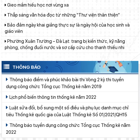
Thắp sáng văn hóa đọc từ những “Thư viện thân thiện”
Bảo đảm ngày khai giảng thực sự là ngày hội của học sinh và
giáo viên
Phường Xuân Trường – Đà Lạt: trang bị kiến thức, kỹ năng
phòng, chống đuối nước và sơ cấp cứu cho thanh thiếu nhi
Từ khát vọng dân giàu, nước mạnh đến lý luận kinh tế thị
trường định hướng XHCN trong kỷ nguyên mới - Bài 2: Khơi
thông nguồn lực, vững bước tiến vào kỷ nguyên mới (tiếp theo
Lâm Đồng tạo nền tảng đột phá phát triển giáo dục và đào tạo
THÔNG BÁO
và hết)
Lâm Đồng lấy ý kiến dự thảo chính sách thu hút, đãi ngộ và đào
Thông báo điểm và phúc khảo bài thi Vòng 2 kỳ thi tuyển
tạo nguồn nhân lực y tế
dụng công chức Tổng cục Thống kê năm 2019
Bộ Giáo dục và Đào tạo triển khai 100 ngày tháo gỡ các điểm
Lịch phổ biến thông tin thống kê năm 2022
nghẽn về chuyển đổi số
Luật sửa đổi, bổ sung một số điều và phụ lục danh mục chỉ
Từ khát vọng dân giàu, nước mạnh đến lý luận kinh tế thị
tiêu Thống kê quốc gia của Luật Thống kê Số 01/2021/QH15
trường định hướng XHCN trong kỷ nguyên mới - Bài 1: Khẳng
định tư tưởng Hồ Chí Minh, đấu tranh với luận điệu xuyên tạc
Thông báo tuyển dụng công chức Tổng cục Thống kê năm
Chuẩn bị hành trang cho trẻ vào lớp 1: Đồng hành đúng cách từ
gia đình
2022