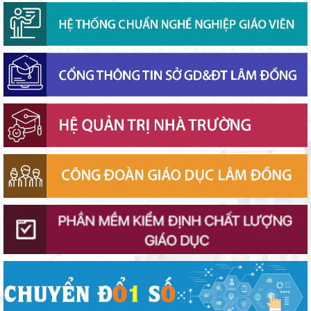
Chính phủ ban hành Nghị quyết quy định cơ cấu, số lượng và
chính sách đối với đội ngũ quản lý, nhân sự hỗ trợ giáo dục khi
sắp xếp cơ sở giáo dục công lập
Phó Chủ tịch UBND tỉnh Lâm Đồng Nguyễn Minh kiểm tra tiến
độ Dự án Trường TH&THCS Xuân Hương
Lâm Đồng phấn đấu hoàn thành Trường THPT Chuyên Bảo Lộc
trước năm học mới
Ban Văn hóa - Xã hội HĐND tỉnh Lâm Đồng khảo sát thực hiện
chính sách giáo dục hòa nhập
Sở Giáo dục và Đào tạo Lâm Đồng đẩy mạnh cải cách hành
chính gắn với áp dụng ISO 9001:2015
Bộ Giáo dục và Đào tạo ban hành khung thời gian năm học từ
năm học 2026–2027
Đánh giá tình hình triển khai sắp xếp, tổ chức cơ sở giáo dục
công lập tại các địa phương
Sáng đèn công trường để kịp năm học mới
Lâm Đồng chủ động ứng phó nguy cơ thiếu nước do El Nino
Khởi đầu định hướng nghề nghiệp