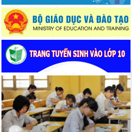
Gieo mầm hiếu học nơi vùng xa
Thắp sáng văn hóa đọc từ những “Thư viện thân thiện”
Bảo đảm ngày khai giảng thực sự là ngày hội của học sinh và
giáo viên
Phường Xuân Trường – Đà Lạt: trang bị kiến thức, kỹ năng
phòng, chống đuối nước và sơ cấp cứu cho thanh thiếu nhi
Từ khát vọng dân giàu, nước mạnh đến lý luận kinh tế thị
trường định hướng XHCN trong kỷ nguyên mới - Bài 2: Khơi
thông nguồn lực, vững bước tiến vào kỷ nguyên mới (tiếp theo
Lâm Đồng tạo nền tảng đột phá phát triển giáo dục và đào tạo
và hết)
Lâm Đồng lấy ý kiến dự thảo chính sách thu hút, đãi ngộ và đào
tạo nguồn nhân lực y tế
Bộ Giáo dục và Đào tạo triển khai 100 ngày tháo gỡ các điểm
nghẽn về chuyển đổi số
Từ khát vọng dân giàu, nước mạnh đến lý luận kinh tế thị
trường định hướng XHCN trong kỷ nguyên mới - Bài 1: Khẳng
định tư tưởng Hồ Chí Minh, đấu tranh với luận điệu xuyên tạc