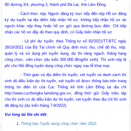
8D đường 3/4, phường 3, thành phố Đà Lạt, tỉnh Lâm Đồng.
- Cách thức nộp: Người đăng ký trực tiếp đến nộp Hồ sơ đăng
ký dự tuyển tại địa điểm tiếp nhận hồ sơ, không tiếp nhận hồ sơ do
người khác nộp thay hoặc hồ sơ gửi qua đường bưu điện. Chỉ tiếp
nhận các hồ sơ đầy đủ theo quy định, có Giấy biên nhận hồ sơ.
- Lệ phí dự tuyển: theo Thông tư số 92/2021/TT-BTC ngày
28/10/2021 của Bộ Tài chính về Quy định mức thu, chế độ thu, nộp,
quản lý và sử dụng phí tuyển dụng, dự thi nâng ngạch, thăng hạng
công chức, viên chức (dự kiến 300.000 đồng/thí sinh). Thí sinh nộp lệ
phí cho Hội đồng tuyên dụng công chức ngay sau lễ khai mạc.
- Thời gian và địa điểm thi tuyển, xét tuyển và danh sách thí
sinh đủ điều kiện dự thi tuyển, xét tuyển sẽ được thông báo trên trang
thông tin điện tử của Cục Thống kê tỉnh Lâm Đồng tại địa chỉ
http://www.cucthongke.lamdong.gov.vn, đồng thời gửi Giấy triệu tập
cho thí sinh có đủ điều kiện dự thi tuyển, xét tuyển theo địa chỉ thí sinh
đã đăng ký (dự kiến tháng 7-8/2022).
Chuẩn bị hành trang cho trẻ vào lớp 1: Đồng hành đúng cách từ
Vui lòng tải file chi tiết:
gia đình
1.
Thông báo Tuyển dụng công chức năm 2022.
Chính phủ ban hành Nghị quyết quy định cơ cấu, số lượng và
chính sách đối với đội ngũ quản lý, nhân sự hỗ trợ giáo dục khi