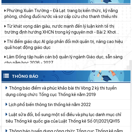
Từ khát vọng dân giàu, nước mạnh đến lý luận kinh tế thị
trường định hướng XHCN trong kỷ nguyên mới - Bài 2: Khơi
thông nguồn lực, vững bước tiến vào kỷ nguyên mới (tiếp theo
Thí điểm giáo dục AI góp phần đổi mới quản trị, nâng cao hiệu
và hết)
quả hoạt động giáo dục
Lâm Đồng tập huấn cán bộ quản lý ngành Giáo dục, sẵn sàng
cho năm học 2026 - 2027
Đẩy mạnh truyền thông về giáo dục nghề nghiệp trong toàn
ngành năm 2026
Lâm Đồng phấn đấu hoàn thành Trường THPT Chuyên Bảo Lộc
trước năm học mới
THÔNG BÁO
Ban Văn hóa - Xã hội HĐND tỉnh Lâm Đồng khảo sát thực hiện
chính sách giáo dục hòa nhập
Thông báo điểm và phúc khảo bài thi Vòng 2 kỳ thi tuyển
Đánh giá tình hình triển khai sắp xếp, tổ chức cơ sở giáo dục
dụng công chức Tổng cục Thống kê năm 2019
công lập tại các địa phương
Lịch phổ biến thông tin thống kê năm 2022
Sở Giáo dục và Đào tạo Lâm Đồng đẩy mạnh cải cách hành
Luật sửa đổi, bổ sung một số điều và phụ lục danh mục chỉ
chính gắn với áp dụng ISO 9001:2015
tiêu Thống kê quốc gia của Luật Thống kê Số 01/2021/QH15
Bộ Giáo dục và Đào tạo ban hành khung thời gian năm học từ
năm học 2026–2027
Thông báo tuyển dụng công chức Tổng cục Thống kê năm