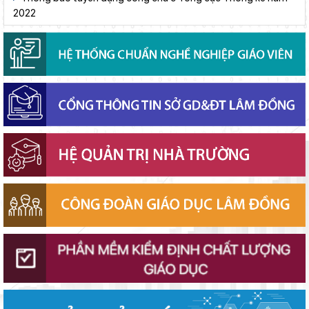
2022
Lâm Đồng chủ động ứng phó nguy cơ thiếu nước do El Nino
Sáng đèn công trường để kịp năm học mới
Chuẩn bị hành trang cho trẻ vào lớp 1: Đồng hành đúng cách từ
gia đình
Chính phủ ban hành Nghị quyết quy định cơ cấu, số lượng và
chính sách đối với đội ngũ quản lý, nhân sự hỗ trợ giáo dục khi
sắp xếp cơ sở giáo dục công lập
Khởi đầu định hướng nghề nghiệp
Phó Chủ tịch UBND tỉnh Lâm Đồng Nguyễn Minh kiểm tra tiến
độ Dự án Trường TH&THCS Xuân Hương
Gieo mầm hiếu học nơi vùng xa
Thắp sáng văn hóa đọc từ những “Thư viện thân thiện”
Bộ Giáo dục và Đào tạo triển khai 100 ngày tháo gỡ các điểm
nghẽn về chuyển đổi số
Lâm Đồng lấy ý kiến dự thảo chính sách thu hút, đãi ngộ và đào
tạo nguồn nhân lực y tế