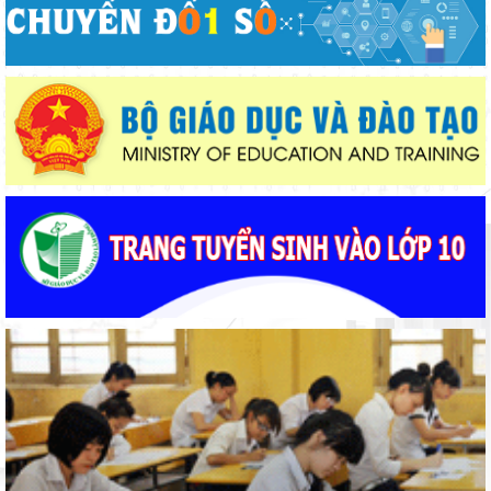
Phường Xuân Trường – Đà Lạt: trang bị kiến thức, kỹ năng
phòng, chống đuối nước và sơ cấp cứu cho thanh thiếu nhi
Từ khát vọng dân giàu, nước mạnh đến lý luận kinh tế thị
trường định hướng XHCN trong kỷ nguyên mới - Bài 2: Khơi
thông nguồn lực, vững bước tiến vào kỷ nguyên mới (tiếp theo
Thí điểm giáo dục AI góp phần đổi mới quản trị, nâng cao hiệu
và hết)
quả hoạt động giáo dục
Lâm Đồng tập huấn cán bộ quản lý ngành Giáo dục, sẵn sàng
cho năm học 2026 - 2027
Đẩy mạnh truyền thông về giáo dục nghề nghiệp trong toàn
ngành năm 2026