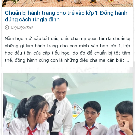
Chuẩn bị hành trang cho trẻ vào lớp 1: Đồng hành
đúng cách từ gia đình
07/08/2026
Năm học mới sắp bắt đầu, điều cha mẹ quan tâm là chuẩn bị
những gì làm hành trang cho con mình vào học lớp 1, lớp
Lâm Đồng phấn đấu hoàn thành Trường THPT Chuyên Bảo Lộc
học đầu tiên của cấp tiểu học, do đó để chuẩn bị tốt tâm
trước năm học mới
thế, đồng hành cùng con là những điều cha mẹ cần biết và
Ban Văn hóa - Xã hội HĐND tỉnh Lâm Đồng khảo sát thực hiện
quan tâm.Thứ nhất, mục tiêu của Chương trìnhChương trình
chính sách giáo dục hòa nhập
giáo dục tiểu h...
Đánh giá tình hình triển khai sắp xếp, tổ chức cơ sở giáo dục
công lập tại các địa phương
Sở Giáo dục và Đào tạo Lâm Đồng đẩy mạnh cải cách hành
chính gắn với áp dụng ISO 9001:2015
Bộ Giáo dục và Đào tạo ban hành khung thời gian năm học từ
năm học 2026–2027
Lâm Đồng chủ động ứng phó nguy cơ thiếu nước do El Nino