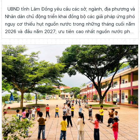
UBND tỉnh Lâm Đồng yêu cầu các sở, ngành, địa phương và
Nhân dân chủ động triển khai đồng bộ các giải pháp ứng phó
nguy cơ thiếu hụt nguồn nước trong những tháng cuối năm
2026 và đầu năm 2027; ưu tiên cao nhất nguồn nước phục
vụ sinh hoạt, chăn nuôi và cây trồng có giá trị kinh tế cao.
Ngày 5/8/2...