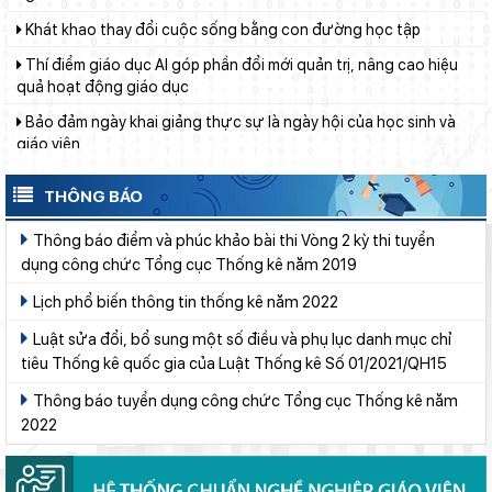
Khát khao thay đổi cuộc sống bằng con đường học tập
Thí điểm giáo dục AI góp phần đổi mới quản trị, nâng cao hiệu
quả hoạt động giáo dục
Bảo đảm ngày khai giảng thực sự là ngày hội của học sinh và
giáo viên
Phường Xuân Trường – Đà Lạt: trang bị kiến thức, kỹ năng
phòng, chống đuối nước và sơ cấp cứu cho thanh thiếu nhi
THÔNG BÁO
Từ khát vọng dân giàu, nước mạnh đến lý luận kinh tế thị
trường định hướng XHCN trong kỷ nguyên mới - Bài 2: Khơi
Thông báo điểm và phúc khảo bài thi Vòng 2 kỳ thi tuyển
thông nguồn lực, vững bước tiến vào kỷ nguyên mới (tiếp theo
dụng công chức Tổng cục Thống kê năm 2019
Lâm Đồng tạo nền tảng đột phá phát triển giáo dục và đào tạo
và hết)
Từ khát vọng dân giàu, nước mạnh đến lý luận kinh tế thị
Lịch phổ biến thông tin thống kê năm 2022
trường định hướng XHCN trong kỷ nguyên mới - Bài 1: Khẳng
Luật sửa đổi, bổ sung một số điều và phụ lục danh mục chỉ
định tư tưởng Hồ Chí Minh, đấu tranh với luận điệu xuyên tạc
Giữ vững nền tảng tư tưởng của Ðảng từ học đường
tiêu Thống kê quốc gia của Luật Thống kê Số 01/2021/QH15
Lâm Đồng lấy ý kiến dự thảo chính sách thu hút, đãi ngộ và đào
Thông báo tuyển dụng công chức Tổng cục Thống kê năm
tạo nguồn nhân lực y tế
2022
Khởi đầu định hướng nghề nghiệp
Sáng đèn công trường để kịp năm học mới