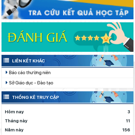
LIÊN KẾT KHÁC
Báo cáo thường niên
Sở Giáo dục - Đào tạo
THỐNG KÊ TRUY CẬP
Hôm nay
3
Tháng này
11
Năm này
156