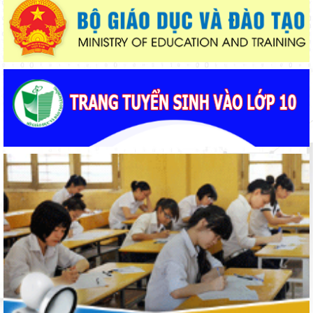
Khát khao thay đổi cuộc sống bằng con đường học tập
Thí điểm giáo dục AI góp phần đổi mới quản trị, nâng cao hiệu
quả hoạt động giáo dục
Bảo đảm ngày khai giảng thực sự là ngày hội của học sinh và
giáo viên
Phường Xuân Trường – Đà Lạt: trang bị kiến thức, kỹ năng
phòng, chống đuối nước và sơ cấp cứu cho thanh thiếu nhi
Từ khát vọng dân giàu, nước mạnh đến lý luận kinh tế thị
trường định hướng XHCN trong kỷ nguyên mới - Bài 2: Khơi
thông nguồn lực, vững bước tiến vào kỷ nguyên mới (tiếp theo
Lâm Đồng tạo nền tảng đột phá phát triển giáo dục và đào tạo
và hết)
Từ khát vọng dân giàu, nước mạnh đến lý luận kinh tế thị
trường định hướng XHCN trong kỷ nguyên mới - Bài 1: Khẳng
định tư tưởng Hồ Chí Minh, đấu tranh với luận điệu xuyên tạc
Giữ vững nền tảng tư tưởng của Ðảng từ học đường
Lâm Đồng lấy ý kiến dự thảo chính sách thu hút, đãi ngộ và đào
tạo nguồn nhân lực y tế