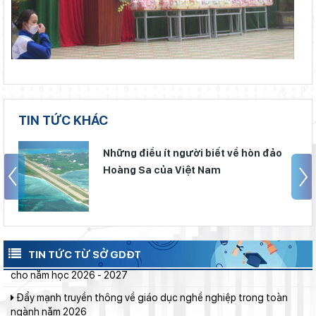
Chính phủ ban hành Nghị quyết quy định cơ cấu, số lượng và
chính sách đối với đội ngũ quản lý, nhân sự hỗ trợ giáo dục khi
sắp xếp cơ sở giáo dục công lập
Phó Chủ tịch UBND tỉnh Lâm Đồng Nguyễn Minh kiểm tra tiến
độ Dự án Trường TH&THCS Xuân Hương
Sở Giáo dục và Đào tạo Lâm Đồng đẩy mạnh cải cách hành
chính gắn với áp dụng ISO 9001:2015
TIN TỨC KHÁC
Bộ Giáo dục và Đào tạo ban hành khung thời gian năm học từ
năm học 2026–2027
Những điều ít người biết về hòn đảo
Đánh giá tình hình triển khai sắp xếp, tổ chức cơ sở giáo dục
Hoàng Sa của Việt Nam
công lập tại các địa phương
Thắp sáng văn hóa đọc từ những “Thư viện thân thiện”
Gieo mầm hiếu học nơi vùng xa
Lâm Đồng tập huấn cán bộ quản lý ngành Giáo dục, sẵn sàng
TIN TỨC TỪ SỞ GDĐT
cho năm học 2026 - 2027
Đẩy mạnh truyền thông về giáo dục nghề nghiệp trong toàn
ngành năm 2026