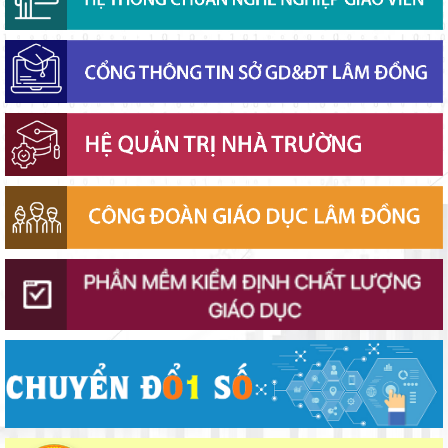
Chính phủ ban hành Nghị quyết quy định cơ cấu, số lượng và
chính sách đối với đội ngũ quản lý, nhân sự hỗ trợ giáo dục khi
sắp xếp cơ sở giáo dục công lập
Phó Chủ tịch UBND tỉnh Lâm Đồng Nguyễn Minh kiểm tra tiến
độ Dự án Trường TH&THCS Xuân Hương
Sở Giáo dục và Đào tạo Lâm Đồng đẩy mạnh cải cách hành
chính gắn với áp dụng ISO 9001:2015
Bộ Giáo dục và Đào tạo ban hành khung thời gian năm học từ
năm học 2026–2027
Đánh giá tình hình triển khai sắp xếp, tổ chức cơ sở giáo dục
công lập tại các địa phương
Thắp sáng văn hóa đọc từ những “Thư viện thân thiện”
Gieo mầm hiếu học nơi vùng xa
Lâm Đồng tập huấn cán bộ quản lý ngành Giáo dục, sẵn sàng
cho năm học 2026 - 2027
Đẩy mạnh truyền thông về giáo dục nghề nghiệp trong toàn
ngành năm 2026