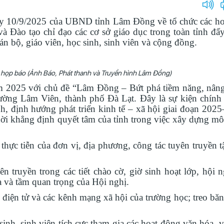
10/9/2025 của UBND tỉnh Lâm Đồng về tổ chức các ho
à Đào tạo chỉ đạo các cơ sở giáo dục trong toàn tỉnh đ
cán bộ, giáo viên, học sinh, sinh viên và cộng đồng.
 họp báo (Ảnh Báo, Phát thanh và Truyền hình Lâm Đồng)
 2025 với chủ đề “Lâm Đồng – Bứt phá tiềm năng, nâng
ường Lâm Viên, thành phố Đà Lạt. Đây là sự kiện chính t
, định hướng phát triển kinh tế – xã hội giai đoạn 202
ời khẳng định quyết tâm của tỉnh trong việc xây dựng mô
hực tiễn của đơn vị, địa phương, công tác tuyên truyền t
truyền trong các tiết chào cờ, giờ sinh hoạt lớp, hội n
 và tầm quan trọng của Hội nghị.
điện tử và các kênh mạng xã hội của trường học; treo băn
nh, sinh viên tích cực tham gia các hoạt động văn hóa, v