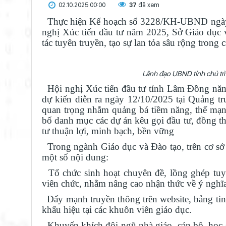
02.10.2025 00:00
37
đã xem
Thực hiện Kế hoạch số 3228/KH-UBND ngày 
nghị Xúc tiến đầu tư năm 2025, Sở Giáo dục v
tác tuyên truyền, tạo sự lan tỏa sâu rộng trong 
Lãnh đạo UBND tỉnh chủ trì
Hội nghị Xúc tiến đầu tư tỉnh Lâm Đồng năm
dự kiến diễn ra ngày 12/10/2025 tại Quảng tr
quan trọng nhằm quảng bá tiềm năng, thế mạnh
bố danh mục các dự án kêu gọi đầu tư, đồng th
tư thuận lợi, minh bạch, bền vững
Trong ngành Giáo dục và Đào tạo, trên cơ sở t
một số nội dung:
Tổ chức sinh hoạt chuyên đề, lồng ghép tuyên 
viên chức, nhằm nâng cao nhận thức về ý nghĩa
Đẩy mạnh truyền thông trên website, bảng tin 
khẩu hiệu tại các khuôn viên giáo dục.
Khuyến khích đội ngũ nhà giáo, cán bộ, học si