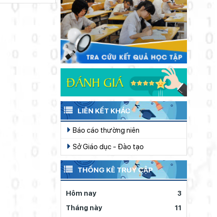
Giáo viên Trường THPT Đạm Ri đạt
thông nguồn lực, vững
giải Nhì Hội thi Báo cáo viên, Tuyên
truyền viên giỏi toàn quốc năm 2026
bước tiến vào kỷ
Huy động gần 470 triệu đồng từ
– Khu vực II
nguyên mới (tiếp theo
phong trào “Trường giúp trường”
và hết)
Thí sinh đạt 28,5 điểm xét tuyển
nhưng ôm mẹ khóc vì lý do này...
Đoàn Sở Giáo dục và Đào tạo Lâm
Đồng giành 13 huy chương môn
Karate
Dạy học tích hợp AI để hình thành
LIÊN KẾT KHÁC
tư duy số
Ngành Giáo dục Lâm Đồng lan tỏa
Báo cáo thường niên
đạo lý “Uống nước nhớ nguồn”
Sở Giáo dục - Đào tạo
THỐNG KÊ TRUY CẬP
Hôm nay
3
Tháng này
11