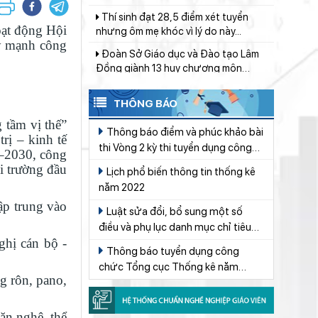
nhưng ôm mẹ khóc vì lý do này...
Đoàn Sở Giáo dục và Đào tạo Lâm
ạt động Hội
Đồng giành 13 huy chương môn
ẩy mạnh công
Karate
Dạy học tích hợp AI để hình thành
tư duy số
Ngành Giáo dục Lâm Đồng lan tỏa
THÔNG BÁO
đạo lý “Uống nước nhớ nguồn”
 tầm vị thế”
Thông báo điểm và phúc khảo bài
Gieo mầm hiếu học nơi vùng xa
rị – kinh tế
thi Vòng 2 kỳ thi tuyển dụng công
5–2030, công
Thắp sáng văn hóa đọc từ những
chức Tổng cục Thống kê năm 2019
i trường đầu
Lịch phổ biến thông tin thống kê
“Thư viện thân thiện”
năm 2022
Bảo đảm ngày khai giảng thực sự là
ập trung vào
ngày hội của học sinh và giáo viên
Luật sửa đổi, bổ sung một số
điều và phụ lục danh mục chỉ tiêu
Phường Xuân Trường – Đà Lạt:
ghị cán bộ -
Thống kê quốc gia của Luật Thống
trang bị kiến thức, kỹ năng phòng,
Thông báo tuyển dụng công
kê Số 01/2021/QH15
chống đuối nước và sơ cấp cứu cho
chức Tổng cục Thống kê năm
Từ khát vọng dân giàu, nước mạnh
thanh thiếu nhi
g rôn, pano,
2022
đến lý luận kinh tế thị trường định
hướng XHCN trong kỷ nguyên mới -
Lâm Đồng tạo nền tảng đột phá
Bài 2: Khơi thông nguồn lực, vững
ăn nghệ, thể