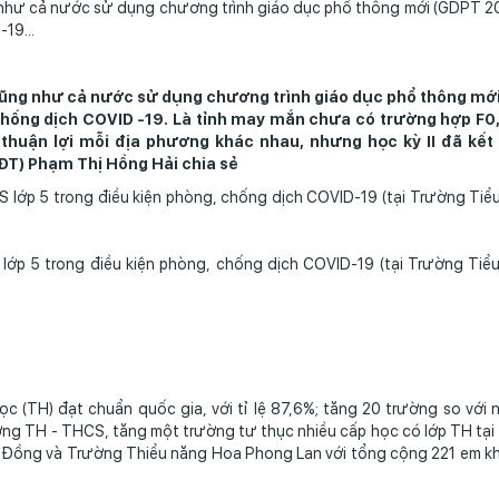
hư cả nước sử dụng chương trình giáo dục phổ thông mới (GDPT 201
19...
ũng như cả nước sử dụng chương trình giáo dục phổ thông mớ
chống dịch COVID -19. Là tỉnh may mắn chưa có trường hợp F0,
 thuận lợi mỗi địa phương khác nhau, nhưng học kỳ II đã kết
ĐT) Phạm Thị Hồng Hải chia sẻ
lớp 5 trong điều kiện phòng, chống dịch COVID-19 (tại Trường Tiể
 (TH) đạt chuẩn quốc gia, với tỉ lệ 87,6%; tăng 20 trường so với 
ường TH - THCS, tăng một trường tư thục nhiều cấp học có lớp TH tại
âm Đồng và Trường Thiểu năng Hoa Phong Lan với tổng cộng 221 em k