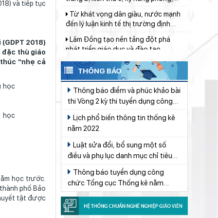
8) và tiếp tục
đến lý luận kinh tế thị trường định
hướng XHCN trong kỷ nguyên mới -
Lâm Đồng tạo nền tảng đột phá
Bài 2: Khơi thông nguồn lực, vững
phát triển giáo dục và đào tạo
bước tiến vào kỷ nguyên mới (tiếp
i (GDPT 2018)
theo và hết)
Lâm Đồng tập huấn cán bộ quản lý
 đặc thù giáo
ngành Giáo dục, sẵn sàng cho năm
 thúc “nhẹ cả
học 2026 - 2027
Đẩy mạnh truyền thông về giáo dục
THÔNG BÁO
nghề nghiệp trong toàn ngành năm
2026
Thông báo điểm và phúc khảo bài
Khát khao thay đổi cuộc sống bằng
thi Vòng 2 kỳ thi tuyển dụng công
con đường học tập
chức Tổng cục Thống kê năm 2019
u học
Lịch phổ biến thông tin thống kê
Lâm Đồng lấy ý kiến dự thảo chính
năm 2022
sách thu hút, đãi ngộ và đào tạo
nguồn nhân lực y tế
Luật sửa đổi, bổ sung một số
Bộ Giáo dục và Đào tạo triển khai
điều và phụ lục danh mục chỉ tiêu
100 ngày tháo gỡ các điểm nghẽn về
chuyển đổi số
Thống kê quốc gia của Luật Thống
Từ khát vọng dân giàu, nước mạnh
Thông báo tuyển dụng công
kê Số 01/2021/QH15
năm học trước.
đến lý luận kinh tế thị trường định
chức Tổng cục Thống kê năm
 thành phố Bảo
hướng XHCN trong kỷ nguyên mới -
2022
Giữ vững nền tảng tư tưởng của
huyết tật được
Bài 1: Khẳng định tư tưởng Hồ Chí
Ðảng từ học đường
Minh, đấu tranh với luận điệu xuyên