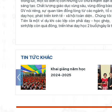
trong lúc, một số đơn vị còn những GV chưa mạnh dạn đ
sáng tạo. Chất lượng giáo dục vùng sâu, vùng đồng bào D
GV nói riêng, sự quan tâm đồng lòng từ các ngành, tổ c
dạy học; phát triển kinh tế - xã hội toàn diện... Chúng
Tiên là một ví dụ khi các lớp còn phải dạy - học ghép,
sinh/lớp còn quá đông, triển khai dạy học 2 buổi/ngày l
TIN TỨC KHÁC
24-2025
Khai giảng năm học
2024-2025