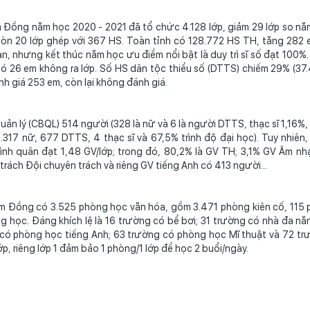
 Đồng năm học 2020 - 2021 đã tổ chức 4.128 lớp, giảm 29 lớp so năm
n còn 20 lớp ghép với 367 HS. Toàn tỉnh có 128.772 HS TH, tăng 282
, nhưng kết thúc năm học ưu điểm nổi bật là duy trì sĩ số đạt 100%.
 có 26 em không ra lớp. Số HS dân tộc thiểu số (DTTS) chiếm 29% (37
h giá 253 em, còn lại không đánh giá.
quản lý (CBQL) 514 người (328 là nữ và 6 là người DTTS, thạc sĩ 1,16%
5.317 nữ, 677 DTTS, 4 thạc sĩ và 67,5% trình độ đại học). Tuy nhiên
nh quân đạt 1,48 GV/lớp; trong đó, 80,2% là GV TH; 3,1% GV Âm nh
rách Đội chuyên trách và riêng GV tiếng Anh có 413 người...
Lâm Đồng có 3.525 phòng học văn hóa, gồm 3.471 phòng kiên cố, 115
 học. Đáng khích lệ là 16 trường có bể bơi; 31 trường có nhà đa nă
 có phòng học tiếng Anh; 63 trường có phòng học Mĩ thuật và 72 t
p, riêng lớp 1 đảm bảo 1 phòng/1 lớp để học 2 buổi/ngày.
c