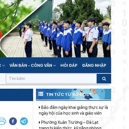
Nguyễn Minh kiểm tra tiến độ Dự án
Trường TH&THCS Xuân Hương
Sở Giáo dục và Đào tạo Lâm Đồng
đẩy mạnh cải cách hành chính gắn
với áp dụng ISO 9001:2015
Bộ Giáo dục và Đào tạo ban hành
khung thời gian năm học từ năm học
2026–2027
Đánh giá tình hình triển khai sắp
xếp, tổ chức cơ sở giáo dục công
lập tại các địa phương
Sáng đèn công trường để kịp năm
học mới
C
VĂN BẢN - CÔNG VĂN
HỎI ĐÁP
ĐĂNG NHẬP
Thắp sáng văn hóa đọc từ những
“Thư viện thân thiện”
Gieo mầm hiếu học nơi vùng xa
TIN TỨC TỪ SỞ GDĐT
Bảo đảm ngày khai giảng thực sự là
ngày hội của học sinh và giáo viên
Phường Xuân Trường – Đà Lạt:
trang bị kiến thức, kỹ năng phòng,
chống đuối nước và sơ cấp cứu cho
Từ khát vọng dân giàu, nước mạnh
thanh thiếu nhi