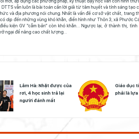
ổi mới, áp dụng các phương pháp, kỹ thuật dạy học vẫn còn hình thức
TTS vẫn luôn là bài toán cần lời giải từ tâm huyết và tính sáng tạo 
hức và địa phương nói chung. Nhất là vấn đề cơ sở vật chất, trang t
 tôi có dịp đến những vùng khó khăn, điển hình như Thôn 3, xã Phước C
 điều kiện GV “cắm bản” còn khó khăn… Ngược lại, ở thành thị, tình 
à trở ngại để nâng cao chất lượng…
Lâm Hà: Nhặt được của
Giáo dục t
rơi, 4 học sinh trả lại
phải là lựa
người đánh mất