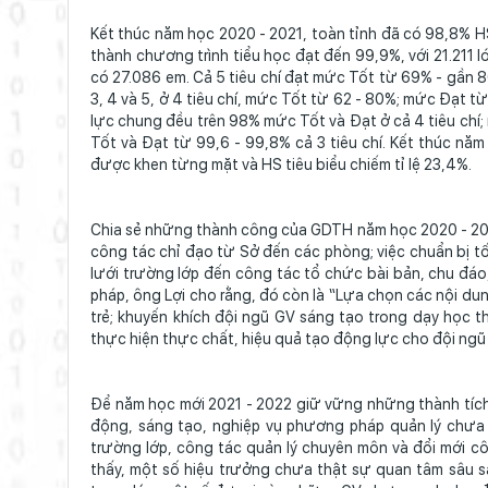
Kết thúc năm học 2020 - 2021, toàn tỉnh đã có 98,8% H
thành chương trình tiểu học đạt đến 99,9%, với 21.211 
có 27.086 em. Cả 5 tiêu chí đạt mức Tốt từ 69% - gần 
3, 4 và 5, ở 4 tiêu chí, mức Tốt từ 62 - 80%; mức Đạt t
lực chung đều trên 98% mức Tốt và Đạt ở cả 4 tiêu chí; 
Tốt và Đạt từ 99,6 - 99,8% cả 3 tiêu chí. Kết thúc nă
được khen từng mặt và HS tiêu biểu chiếm tỉ lệ 23,4%.
Chia sẻ những thành công của GDTH năm học 2020 - 202
công tác chỉ đạo từ Sở đến các phòng; việc chuẩn bị tố
lưới trường lớp đến công tác tổ chức bài bản, chu đáo, c
pháp, ông Lợi cho rằng, đó còn là “Lựa chọn các nội dun
trẻ; khuyến khích đội ngũ GV sáng tạo trong dạy học t
thực hiện thực chất, hiệu quả tạo động lực cho đội ng
Để năm học mới 2021 - 2022 giữ vững những thành tích,
động, sáng tạo, nghiệp vụ phương pháp quản lý chư
trường lớp, công tác quản lý chuyên môn và đổi mới cô
thấy, một số hiệu trưởng chưa thật sự quan tâm sâu s