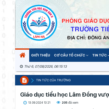
GIỚI THIỆU
CƠ CẤU TỔ CHỨC
TIN TỨC -
Thứ 6, 07/08/2026, 06:15:13
TIN TỨC CỦA TRƯỜNG
Giáo dục tiểu học Lâm Đồng vượ
13.09.2024 13:21
205
đã xem