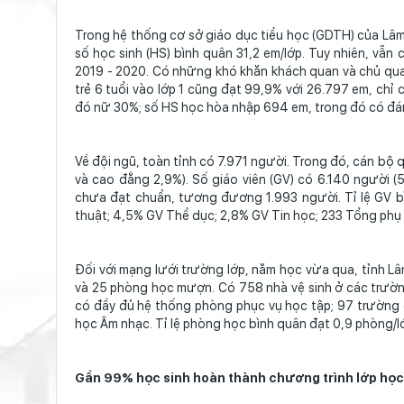
Trong hệ thống cơ sở giáo dục tiểu học (GDTH) của Lâm
số học sinh (HS) bình quân 31,2 em/lớp. Tuy nhiên, vẫ
2019 - 2020. Có những khó khăn khách quan và chủ quan
trẻ 6 tuổi vào lớp 1 cũng đạt 99,9% với 26.797 em, chỉ
đó nữ 30%; số HS học hòa nhập 694 em, trong đó có đán
Về đội ngũ, toàn tỉnh có 7.971 người. Trong đó, cán bộ 
và cao đẳng 2,9%). Số giáo viên (GV) có 6.140 người (
chưa đạt chuẩn, tương đương 1.993 người. Tỉ lệ GV bì
thuật; 4,5% GV Thể dục; 2,8% GV Tin học; 233 Tổng phụ t
Đối với mạng lưới trường lớp, năm học vừa qua, tỉnh 
và 25 phòng học mượn. Có 758 nhà vệ sinh ở các trường
có đầy đủ hệ thống phòng phục vụ học tập; 97 trường
học Âm nhạc. Tỉ lệ phòng học bình quân đạt 0,9 phòng/lớ
Gần 99% học sinh hoàn thành chương trình lớp họ