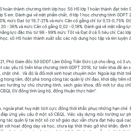
S hoàn thành chương trình lớp học. Số HS lớp 1 hoàn thành đạt trên 
lớp 5 em. Đánh giá về mặt phẩm chất, ở lớp 1 học chương trình GDPT 
80%; mức Đạt từ 19,7-21% và mức Cần cố gắng chỉ từ 0,13-0,75%. Đối 
ừ 20 - 36% và mức Cần cố gắng 0,02 - 0,18%. Đánh giá về mặt năng lực
năng lực đặc thù từ 98 - 99% mức Tốt và Đạt ở cả 5 tiêu chí. Các lớp
m học, số HS hoàn thành xuất sắc các nội dung học tập và rèn luyện 
1, Phó Giám đốc Sở GDĐT Lâm Đồng Trần Đức Lợi cho rằng, có 3 ưu 
t các yếu tố triển khai chương trình GDPT 2018, từ triển khai đề á
hặt chẽ... Và đó là đổi mới sinh hoạt chuyên môn. Ngoài kịp thời triể
g trọng tâm, đột phá trong công tác quản lý chỉ đạo, khơi dậy tiềm 
heo hướng tự chủ chương trình, sách giáo khoa, đổi mới tư duy chỉ 
ũ CBQL GV đồng tình ủng hộ, đồng thuận thực hiện”.
 ngoài phát huy mặt tích cực đồng thời khắc phục những hạn chế. Đ
a đáp ứng yêu cầu ở một số CBQL. Việc xây dựng môi trường sư p
ng tác quản lý tại một số cơ sở giáo dục vẫn chưa đạt hiệu quả ca
át với hoạt động dạy và học, chưa kịp thời tháo gỡ khó khăn, định